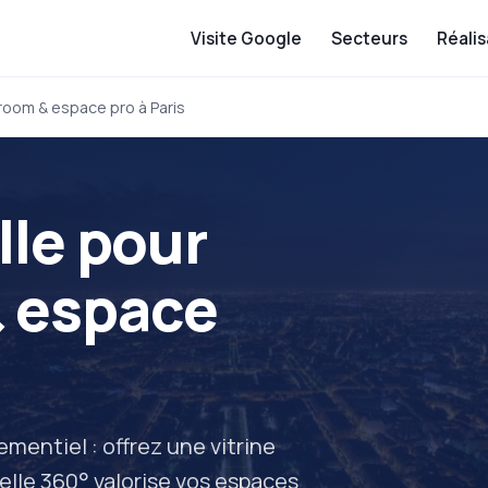
Visite Google
Secteurs
Réalis
wroom & espace pro à Paris
lle pour
 espace
entiel : offrez une vitrine
elle 360° valorise vos espaces