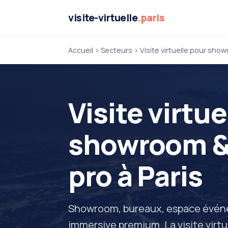
visite-virtuelle
.paris
Accueil
›
Secteurs
› Visite virtuelle pour sho
Visite virtue
showroom &
pro à Paris
Showroom, bureaux, espace événem
immersive premium. La visite virtu