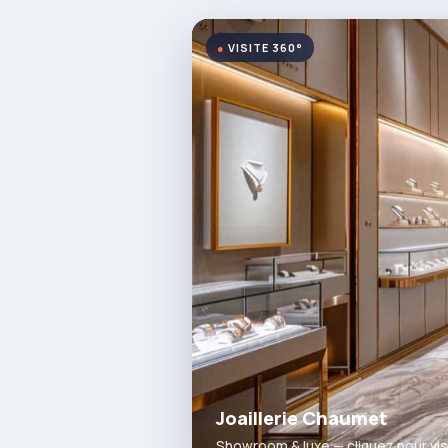
VISITE 360°
Joaillerie Chaumet
Showroom & luxe — cliquez pour vis