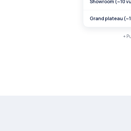
Showroom (~10 v
Grand plateau (~1
+ P